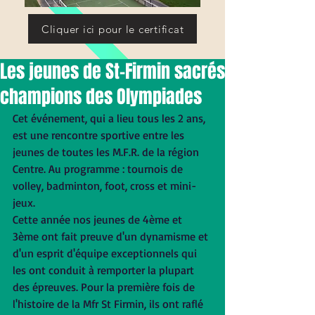
Cliquer ici pour le certificat
Les jeunes de St-Firmin sacrés
champions des Olympiades
Cet événement, qui a lieu tous les 2 ans, 
est une rencontre sportive entre les 
jeunes de toutes les M.F.R. de la région 
Centre. Au programme : tournois de 
volley, badminton, foot, cross et mini-
jeux. 
Cette année nos jeunes de 4ème et 
3ème ont fait preuve d'un dynamisme et 
d'un esprit d'équipe exceptionnels qui 
les ont conduit à remporter la plupart 
des épreuves. Pour la première fois de 
l'histoire de la Mfr St Firmin, ils ont raflé 