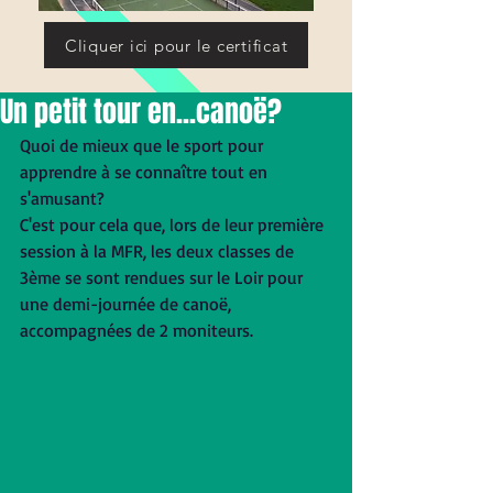
Cliquer ici pour le certificat
Un petit tour en...canoë?
Quoi de mieux que le sport pour 
apprendre à se connaître tout en 
s'amusant? 
C'est pour cela que, lors de leur première 
session à la MFR, les deux classes de 
3ème se sont rendues sur le Loir pour 
une demi-journée de canoë, 
accompagnées de 2 moniteurs. 