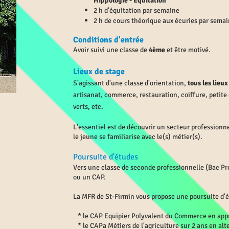
Hippologie - Equitation
2 h d'équitation par semaine
2 h de cours théorique aux écuries par sema
Conditions d'entrée
Avoir suivi une classe de
4ème
et être motivé.
Lieux de stage
S'agissant d'une classe d'orientation,
tous les lieu
artisanat, commerce, restauration, coiffure, petite
verts, etc.
L'essentiel est de découvrir un secteur professionn
le jeune se familiarise avec le(s) métier(s).
Poursuite d'études
Vers une classe de seconde professionnelle (Bac Pr
ou un CAP.
La MFR de St-Firmin vous propose une poursuite d'é
* le CAP Equipier Polyvalent du Commerce en app
* le CAPa Métiers de l'agriculture sur 2 ans en al