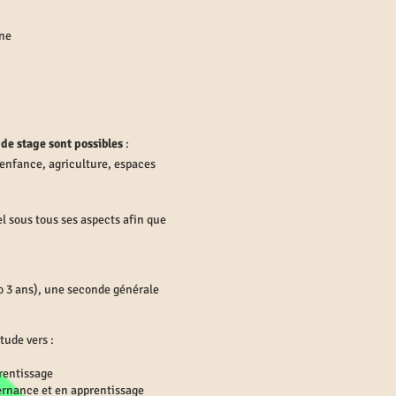
ine
x de stage sont possibles
:
 enfance, agriculture, espaces
el sous tous ses aspects afin que
o 3 ans), une seconde générale
tude vers :
rentissage
ternance et en apprentissag
e