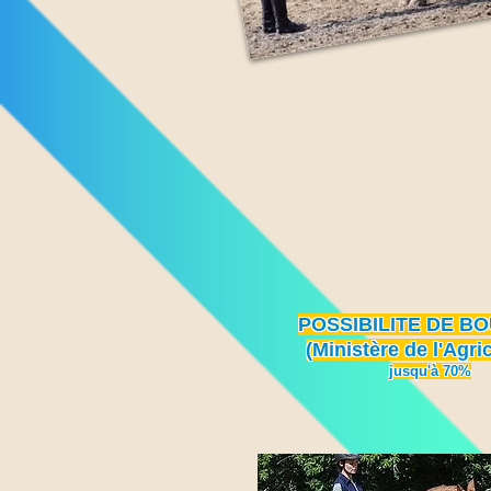
POSSIBILITE DE B
(Ministère de l'Agri
jusqu'à 70%