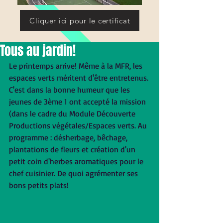
Cliquer ici pour le certificat
Tous au jardin!
Le printemps arrive! Même à la MFR, les 
espaces verts méritent d'être entretenus. 
C'est dans la bonne humeur que les 
jeunes de 3ème 1 ont accepté la mission 
(dans le cadre du Module Découverte 
Productions végétales/Espaces verts. Au 
programme : désherbage, bêchage, 
plantations de fleurs et création d'un 
petit coin d'herbes aromatiques pour le 
chef cuisinier. De quoi agrémenter ses 
bons petits plats!