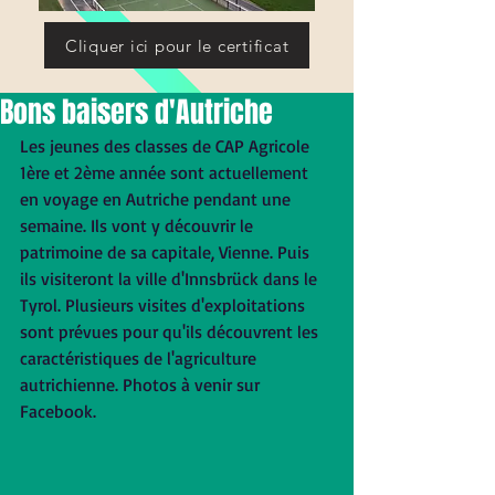
Cliquer ici pour le certificat
Bons baisers d'Autriche
Les jeunes des classes de CAP Agricole 
1ère et 2ème année sont actuellement 
en voyage en Autriche pendant une 
semaine. Ils vont y découvrir le 
patrimoine de sa capitale, Vienne. Puis 
ils visiteront la ville d'Innsbrück dans le 
Tyrol. Plusieurs visites d'exploitations 
sont prévues pour qu'ils découvrent les 
caractéristiques de l'agriculture 
autrichienne. Photos à venir sur 
Facebook. 