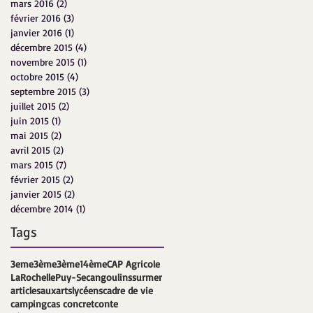
mars 2016
(2)
2 posts
février 2016
(3)
3 posts
janvier 2016
(1)
1 post
décembre 2015
(4)
4 posts
novembre 2015
(1)
1 post
octobre 2015
(4)
4 posts
septembre 2015
(3)
3 posts
juillet 2015
(2)
2 posts
juin 2015
(1)
1 post
mai 2015
(2)
2 posts
avril 2015
(2)
2 posts
mars 2015
(7)
7 posts
février 2015
(2)
2 posts
janvier 2015
(2)
2 posts
décembre 2014
(1)
1 post
Tags
3eme
3ème
3ème1
4ème
CAP Agricole
LaRochelle
Puy-Sec
angoulinssurmer
articles
auxartslycéens
cadre de vie
camping
cas concret
conte