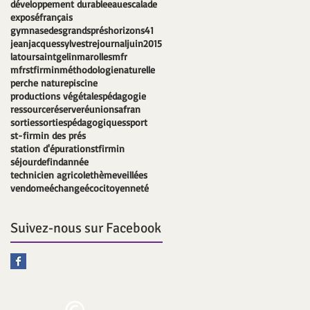
développement durable
eau
escalade
exposé
français
gymnasedesgrandsprés
horizons41
jeanjacquessylvestre
journal
juin2015
latoursaintgelin
marolles
mfr
mfrstfirmin
méthodologie
naturelle
perche nature
piscine
productions végétales
pédagogie
ressource
réserve
réunion
safran
sorties
sortiespédagogiques
sport
st-firmin des prés
station d'épuration
stfirmin
séjourdefindannée
technicien agricole
thème
veillées
vendome
échange
écocitoyenneté
Suivez-nous sur Facebook
©
Maison Familiale
Rurale du Vendômois -