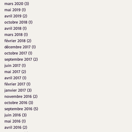
mars 2020
(3)
3 posts
mai 2019
(1)
1 post
avril 2019
(2)
2 posts
octobre 2018
(1)
1 post
avril 2018
(1)
1 post
mars 2018
(1)
1 post
février 2018
(2)
2 posts
décembre 2017
(1)
1 post
octobre 2017
(1)
1 post
septembre 2017
(2)
2 posts
juin 2017
(1)
1 post
mai 2017
(2)
2 posts
avril 2017
(1)
1 post
février 2017
(1)
1 post
janvier 2017
(3)
3 posts
novembre 2016
(2)
2 posts
octobre 2016
(3)
3 posts
septembre 2016
(5)
5 posts
juin 2016
(3)
3 posts
mai 2016
(1)
1 post
avril 2016
(2)
2 posts