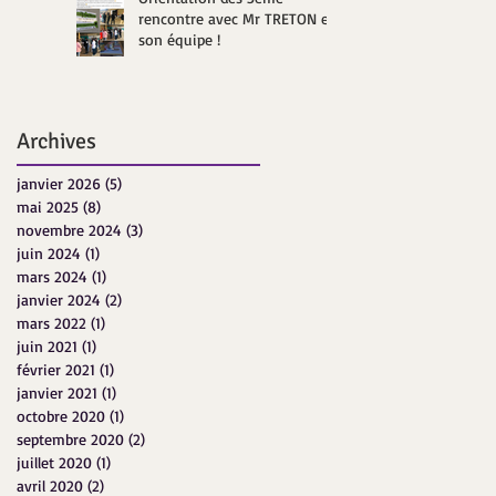
rencontre avec Mr TRETON et
son équipe !
Archives
janvier 2026
(5)
5 posts
mai 2025
(8)
8 posts
novembre 2024
(3)
3 posts
juin 2024
(1)
1 post
mars 2024
(1)
1 post
janvier 2024
(2)
2 posts
mars 2022
(1)
1 post
juin 2021
(1)
1 post
février 2021
(1)
1 post
janvier 2021
(1)
1 post
octobre 2020
(1)
1 post
septembre 2020
(2)
2 posts
juillet 2020
(1)
1 post
avril 2020
(2)
2 posts